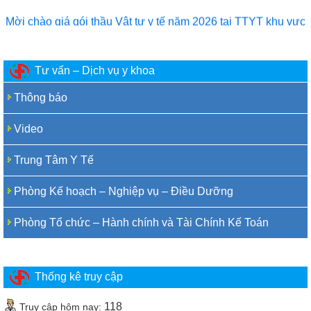
Mời chào giá gói thầu Vật tư y tế năm 2026 tại TTYT khu vực
Hiệp Đức
Mời báo giá Vắc xin phòng bệnh Dại năm 2026
Tư vấn – Dịch vụ y khoa
Thu mời chào gia sửa chữa TTB y tế
Thông báo
Thư mơi chao gia khi ô xy 2026
Video
Trung Tâm Y Tế
Thư mơi chao gia thuê phân mềm CNTT
Phòng Kế hoạch – Nghiệp vụ – Điều Dưỡng
Chi bộ Hành chính- Nghiệp vụ kết nạp đảng viên mới
Phòng Tổ chức – Hành chính và Tài Chính Kế Toán
Thống kê truy cập
118