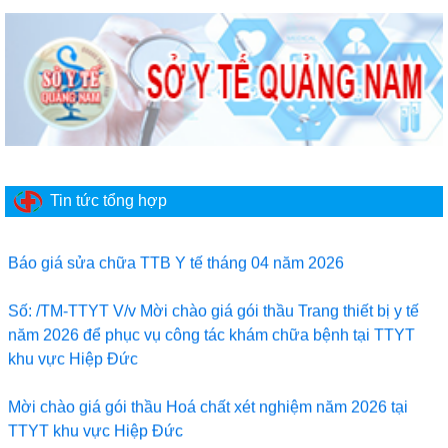
TTYTKV HIỆP ĐỨC HƯỞNG ỨNG CHƯƠNG TRÌNH
Tin tức tổng hợp
CÙNG CON ĐẾN TRƯỜNG
Báo giá sửa chữa TTB Y tế tháng 04 năm 2026
Số: /TM-TTYT V/v Mời chào giá gói thầu Trang thiết bị y tế
năm 2026 để phục vụ công tác khám chữa bệnh tại TTYT
khu vực Hiệp Đức
Mời chào giá gói thầu Hoá chất xét nghiệm năm 2026 tại
TTYT khu vực Hiệp Đức