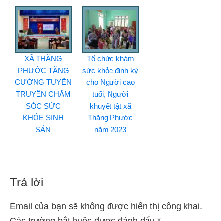
XÃ THĂNG
Tổ chức khám
PHƯỚC TĂNG
sức khỏe định kỳ
CƯỜNG TUYÊN
cho Người cao
TRUYỀN CHĂM
tuổi, Người
SÓC SỨC
khuyết tật xã
KHỎE SINH
Thăng Phước
SẢN
năm 2023
Trả lời
Reader
Interactions
Email của bạn sẽ không được hiển thị công khai.
Các trường bắt buộc được đánh dấu
*