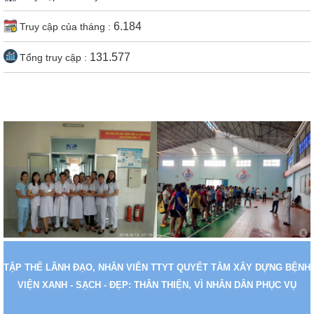
6.184
131.577
Footer
TẬP THỂ LÃNH ĐẠO, NHÂN VIÊN TTYT QUYẾT TÂM XÂY DỰNG BỆNH
VIỆN XANH - SẠCH - ĐẸP: THÂN THIỆN, VÌ NHÂN DÂN PHỤC VỤ