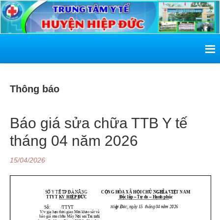
Skip
Skip
Skip
Skip
to
to
to
to
primary
content
primary
footer
navigation
sidebar
T
h
ô
n
g
b
á
o
Báo giá sửa chữa TTB Y tế
tháng 04 năm 2026
15/04/2026